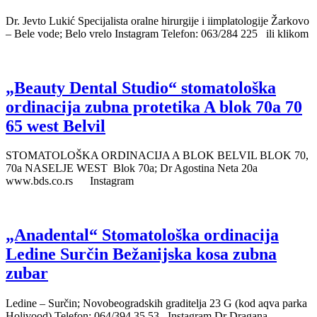
Dr. Jevto Lukić Specijalista oralne hirurgije i iimplatologije Žarkovo
– Bele vode; Belo vrelo Instagram Telefon: 063/284 225 ili klikom
„Beauty Dental Studio“ stomatološka
ordinacija zubna protetika A blok 70a 70
65 west Belvil
STOMATOLOŠKA ORDINACIJA A BLOK BELVIL BLOK 70,
70a NASELJE WEST Blok 70a; Dr Agostina Neta 20a
www.bds.co.rs Instagram
„Anadental“ Stomatološka ordinacija
Ledine Surčin Bežanijska kosa zubna
zubar
Ledine – Surčin; Novobeogradskih graditelja 23 G (kod aqva parka
Holivood) Telefon: 064/394 35 53 Instagram Dr Dragana