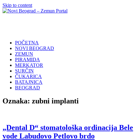
Skip to content
Novi
Poslovni
Beograd
Adresar
–
Zemun
POČETNA
Portal
NOVI BEOGRAD
ZEMUN
PIRAMIDA
MERKATOR
SURČIN
ČUKARICA
BATAJNICA
BEOGRAD
Oznaka:
zubni implanti
„Dental D“ stomatološka ordinacija Bele
vode Labudovo Petlovo brdo