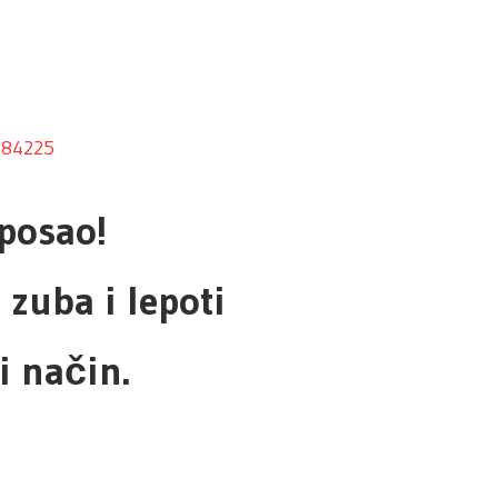
284225
 posao!
 zuba i lepoti
i način.