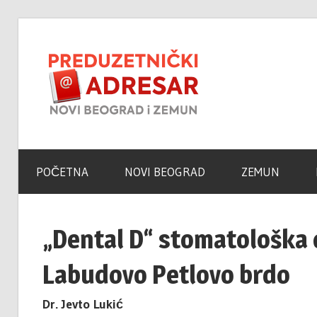
Skip
to
Novi
content
Beogra
Poslovni
Adresar
–
POČETNA
NOVI BEOGRAD
ZEMUN
Zemun
„Dental D“ stomatološka 
Labudovo Petlovo brdo
Portal
Dr. Jevto Lukić