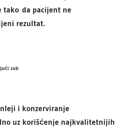
e tako da pacijent ne
jeni rezultat.
ajući zub
nleji i konzerviranje
no uz korišćenje najkvalitetnijih