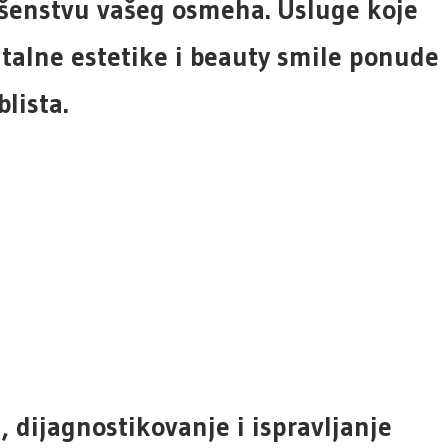
vršenstvu vašeg osmeha. Usluge koje
lne estetike i beauty smile ponude
lista.
 dijagnostikovanje i ispravljanje