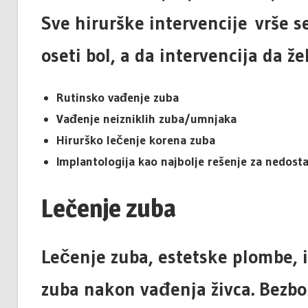
Sve hirurške intervencije vrše s
oseti bol, a da intervencija da žel
Rutinsko vađenje zuba
Vađenje neizniklih zuba/umnjaka
Hirurško lečenje korena zuba
Implantologija kao najbolje rešenje za nedost
Lečenje zuba
Lečenje zuba, estetske plombe, i
zuba nakon vađenja živca. Bezbol