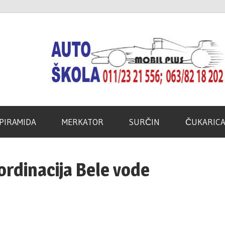
d
PIRAMIDA
MERKATOR
SURČIN
ČUKARIC
ordinacija Bele vode