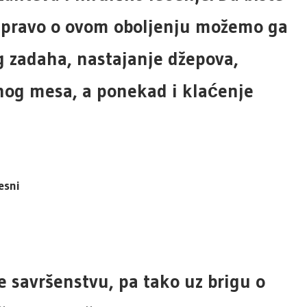
 upravo o ovom oboljenju možemo ga
g zadaha, nastajanje džepova,
nog mesa, a ponekad i klaćenje
esni
e savršenstvu, pa tako uz brigu o