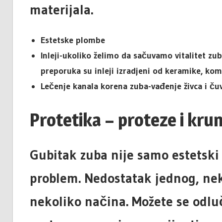
materijala.
Estetske plombe
Inleji-ukoliko želimo da sačuvamo vitalitet zub
preporuka su inleji izradjeni od keramike, kom
Lečenje kanala korena zuba-vađenje živca i ču
Protetika – proteze i kru
Gubitak zuba nije samo estetski 
problem. Nedostatak jednog, nek
nekoliko načina. Možete se odluč