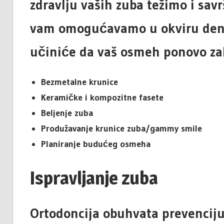
zdravlju vaših zuba težimo i sa
vam omogućavamo u okviru denta
učiniće da vaš osmeh ponovo zab
Bezmetalne krunice
Keramičke i kompozitne fasete
Beljenje zuba
Produžavanje krunice zuba/gammy smile
Planiranje budućeg osmeha
Ispravljanje zuba
Ortodoncija obuhvata prevenciju,