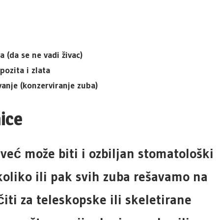
a (da se ne vadi živac)
pozita i zlata
vanje (konzerviranje zuba)
nice
već može biti i ozbiljan stomatološki
oliko ili pak svih zuba rešavamo na
iti za teleskopske ili skeletirane