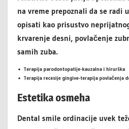
na vreme prepoznali da se radi
opisati kao prisustvo neprijatno
krvarenje desni, povlačenje zub
samih zuba.
Terapija parodontopatije-kauzalna i hirurška
Terapija recesije gingive-terapija povlačenja d
Estetika osmeha
Dental smile ordinacije uvek tež