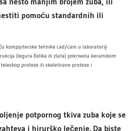
a nešto manjim brojem zuba, ili
stiti pomoću standardnih ili
ću kompjuterske tehnike cad/cam u laboratoriji
ukcija (legura čelika ili zlata) pokrivena keramikom
eleskop proteze ili skeletirane proteze i
oljenje potpornog tkiva zuba koje se
zahteva i hirurško lečenje. Da biste