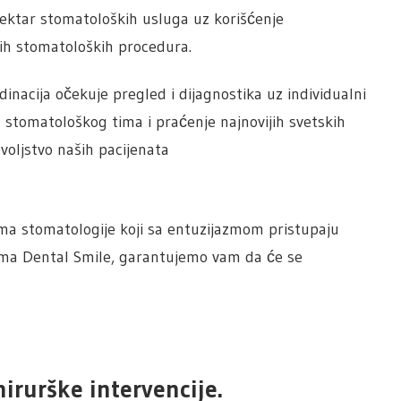
ektar stomatoloških usluga uz korišćenje
ijih stomatoloških procedura.
inacija očekuje pregled i dijagnostika uz individualni
 stomatološkog tima i praćenje najnovijih svetskih
voljstvo naših pacijenata
ma stomatologije koji sa entuzijazmom pristupaju
ma Dental Smile, garantujemo vam da će se
irurške intervencije.