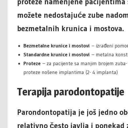
proteze namenjene pacijentima s
možete nedostajuće zube nadome
bezmetalnih krunica i mostova.
Bezmetalne krunice i mostovi
– izrađeni pomo
Standardne krunice i mostovi
– metalna konstr
Proteze
– za pacijente sa manjim brojem zuba- t
proteze nošene implantima (2- 4 implanta)
Terapija parodontopatije
Parondontopatija je još jedno ob
relativno često javlja i ponekad 