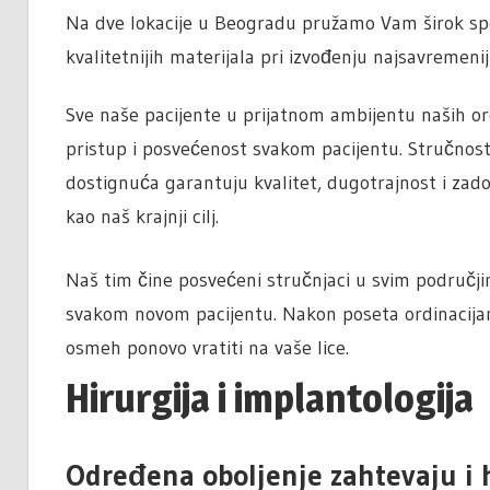
Na dve lokacije u Beogradu pružamo Vam širok sp
kvalitetnijih materijala pri izvođenju najsavremen
Sve naše pacijente u prijatnom ambijentu naših ord
pristup i posvećenost svakom pacijentu. Stručnost
dostignuća garantuju kvalitet, dugotrajnost i zado
kao naš krajnji cilj.
Naš tim čine posvećeni stručnjaci u svim područji
svakom novom pacijentu. Nakon poseta ordinacija
osmeh ponovo vratiti na vaše lice.
Hirurgija i implantologija
Određena oboljenje zahtevaju i h