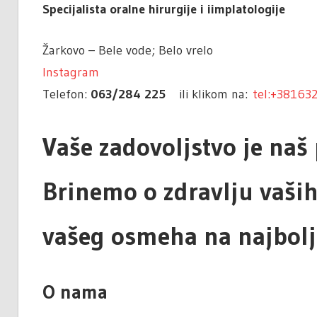
Specijalista oralne hirurgije i iimplatologije
Žarkovo – Bele vode; Belo vrelo
Instagram
Telefon:
063/284 225
ili klikom na:
tel:+38163
Vaše zadovoljstvo je naš
Brinemo o zdravlju vaših
vašeg osmeha na najbolj
O nama