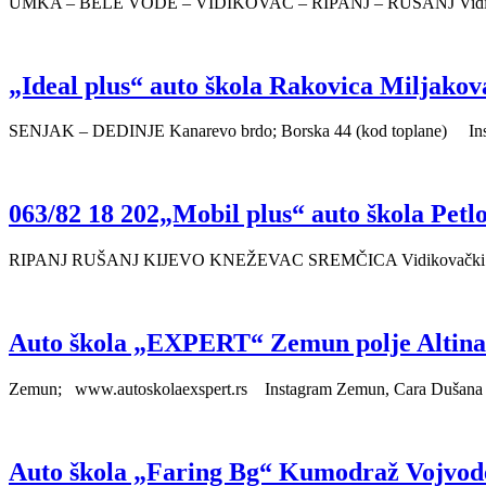
UMKA – BELE VODE – VIDIKOVAC – RIPANJ – RUŠANJ Vidikova
„Ideal plus“ auto škola Rakovica Miljako
SENJAK – DEDINJE Kanarevo brdo; Borska 44 (kod toplane) Inst
063/82 18 202„Mobil plus“ auto škola Pet
RIPANJ RUŠANJ KIJEVO KNEŽEVAC SREMČICA Vidikovački Venac
Auto škola „EXPERT“ Zemun polje Altina 
Zemun; www.autoskolaexspert.rs Instagram Zemun, Cara Dušana 20 
Auto škola „Faring Bg“ Kumodraž Vojvode