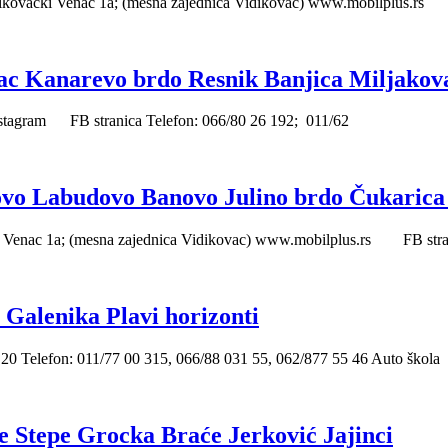
čki Venac 1a; (mesna zajednica Vidikovac) www.mobilplus.r
vac Kanarevo brdo Resnik Banjica Miljakov
agram FB stranica Telefon: 066/80 26 192; 011/62
lovo Labudovo Banovo Julino brdo Čukarica
 1a; (mesna zajednica Vidikovac) www.mobilplus.rs FB stran
Galenika Plavi horizonti
Telefon: 011/77 00 315, 066/88 031 55, 062/877 55 46 Auto škola
 Stepe Grocka Braće Jerković Jajinci