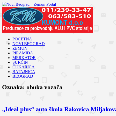
Skip
to
Novi
Poslovni
content
Beograd
Adresar
–
Zemun
Portal
POČETNA
NOVI BEOGRAD
ZEMUN
PIRAMIDA
MERKATOR
SURČIN
ČUKARICA
BATAJNICA
BEOGRAD
Oznaka:
obuka vozača
„Ideal plus“ auto škola Rakovica Miljako