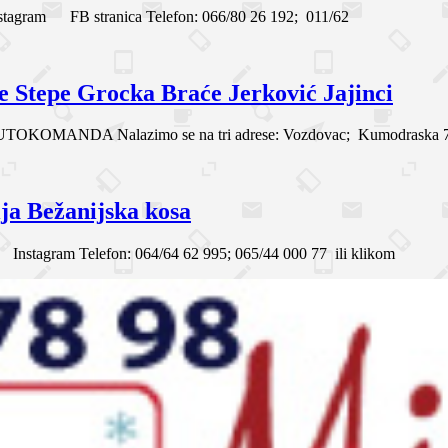
agram FB stranica Telefon: 066/80 26 192; 011/62
 Stepe Grocka Braće Jerković Jajinci
A Nalazimo se na tri adrese: Vozdovac; Kumodraska 78a (ko
ja Bežanijska kosa
nstagram Telefon: 064/64 62 995; 065/44 000 77 ili klikom