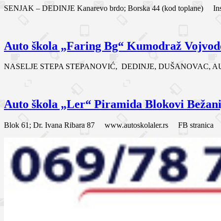
SENJAK – DEDINJE Kanarevo brdo; Borska 44 (kod toplane) Inst
Auto škola „Faring Bg“ Kumodraž Vojvode
NASELJE STEPA STEPANOVIĆ, DEDINJE, DUŠANOVAC, AUTOKOMAND
Auto škola „Ler“ Piramida Blokovi Bežani
Blok 61; Dr. Ivana Ribara 87 www.autoskolaler.rs FB stranica I