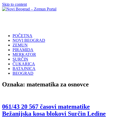
Skip to content
Novi
Poslovni
Beograd
Adresar
–
Zemun
POČETNA
Portal
NOVI BEOGRAD
ZEMUN
PIRAMIDA
MERKATOR
SURČIN
ČUKARICA
BATAJNICA
BEOGRAD
Oznaka:
matematika za osnovce
061/43 20 567 časovi matematike
Bežanijska kosa blokovi Surčin Ledine