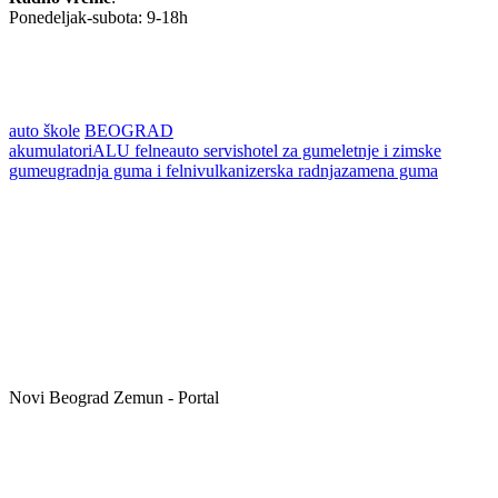
Ponedeljak-subota: 9-18h
auto škole
BEOGRAD
akumulatori
ALU felne
auto servis
hotel za gume
letnje i zimske
gume
ugradnja guma i felni
vulkanizerska radnja
zamena guma
Novi Beograd Zemun - Portal