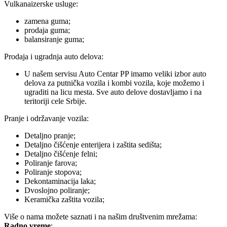
Vulkanaizerske usluge:
zamena guma;
prodaja guma;
balansiranje guma;
Prodaja i ugradnja auto delova:
U našem servisu Auto Centar PP imamo veliki izbor auto
delova za putnička vozila i kombi vozila, koje možemo i
ugraditi na licu mesta. Sve auto delove dostavljamo i na
teritoriji cele Srbije.
Pranje i održavanje vozila:
Detaljno pranje;
Detaljno čišćenje enterijera i zaštita sedišta;
Detaljno čišćenje felni;
Poliranje farova;
Poliranje stopova;
Dekontaminacija laka;
Dvoslojno poliranje;
Keramička zaštita vozila;
Više o nama možete saznati i na našim društvenim mrežama:
Radno vreme
: