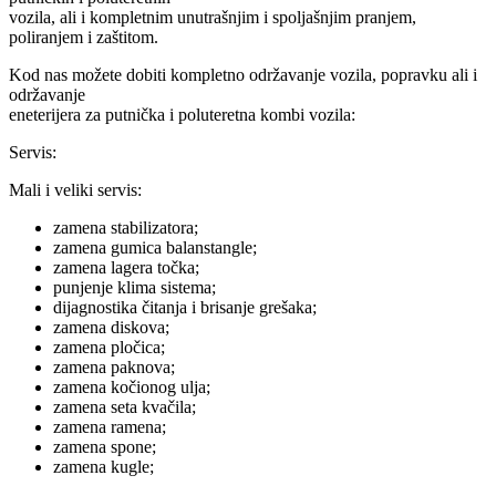
vozila, ali i kompletnim unutrašnjim i spoljašnjim pranjem,
poliranjem i zaštitom.
Kod nas možete dobiti kompletno održavanje vozila, popravku ali i
održavanje
eneterijera za putnička i poluteretna kombi vozila:
Servis:
Mali i veliki servis:
zamena stabilizatora;
zamena gumica balanstangle;
zamena lagera točka;
punjenje klima sistema;
dijagnostika čitanja i brisanje grešaka;
zamena diskova;
zamena pločica;
zamena paknova;
zamena kočionog ulja;
zamena seta kvačila;
zamena ramena;
zamena spone;
zamena kugle;