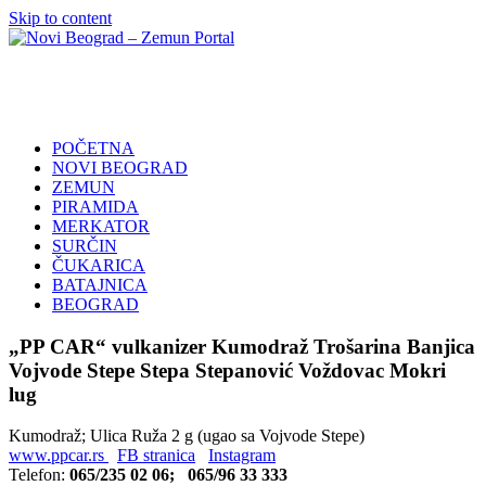
Skip to content
Novi
Poslovni
Beograd
Adresar
–
Zemun
POČETNA
Portal
NOVI BEOGRAD
ZEMUN
PIRAMIDA
MERKATOR
SURČIN
ČUKARICA
BATAJNICA
BEOGRAD
„PP CAR“ vulkanizer Kumodraž Trošarina Banjica
Vojvode Stepe Stepa Stepanović Voždovac Mokri
lug
Kumodraž; Ulica Ruža 2 g (ugao sa Vojvode Stepe)
www.ppcar.rs
FB stranica
Instagram
Telefon:
065/235 02 06; 065/96 33 333