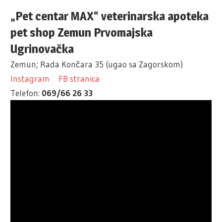
„Pet centar MAX“ veterinarska apoteka
pet shop Zemun Prvomajska
Ugrinovačka
Zemun; Rada Končara 35 (ugao sa Zagorskom)
Instagram
FB stranica
Telefon:
069/66 26 33