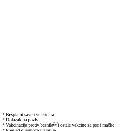
* Besplatni saveti veterinara
* Dolazak na poziv
* Vakcinacija protiv besnilai ostale vakcine za pse i mačke
* Pregled dijagnoza i tarapija