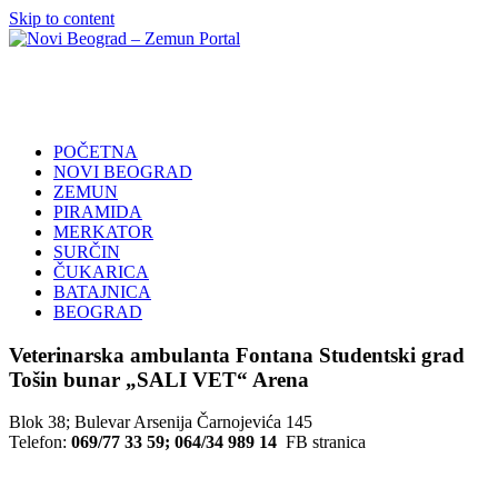
Skip to content
Novi
Poslovni
Beograd
Adresar
–
Zemun
POČETNA
Portal
NOVI BEOGRAD
ZEMUN
PIRAMIDA
MERKATOR
SURČIN
ČUKARICA
BATAJNICA
BEOGRAD
Veterinarska ambulanta Fontana Studentski grad
Tošin bunar „SALI VET“ Arena
Blok 38; Bulevar Arsenija Čarnojevića 145
Telefon:
069/77 33 59; 064/34 989 14
FB stranica