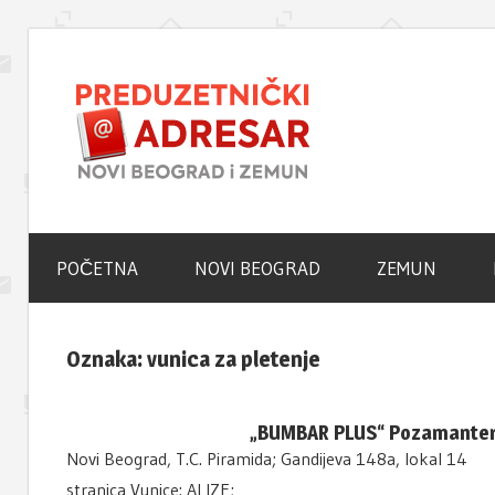
Skip
to
Novi
content
Beogra
Poslovni
Adresar
–
POČETNA
NOVI BEOGRAD
ZEMUN
Zemun
Oznaka:
vunica za pletenje
Portal
„BUMBAR PLUS“ Pozamanteri
Novi Beograd, T.C. Piramida; Gandijeva 148a, lokal 
stranica Vunice: ALIZE;