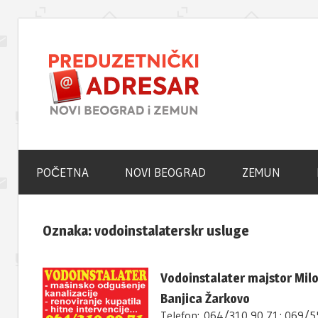
Skip
to
Novi
content
Beogra
Poslovni
Adresar
–
POČETNA
NOVI BEOGRAD
ZEMUN
Zemun
Oznaka:
vodoinstalaterskr usluge
Portal
Vodoinstalater majstor Mil
Banjica Žarkovo
Telefon: 064/310 90 71; 069/