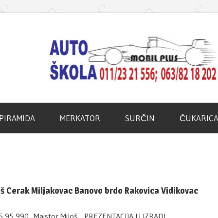
d
PIRAMIDA
MERKATOR
SURČIN
ČUKARIC
oš Cerak Miljakovac Banovo brdo Rakovica Vidikovac
55 95 990 Majstor Miloš PREZENTACIJA U IZRADI