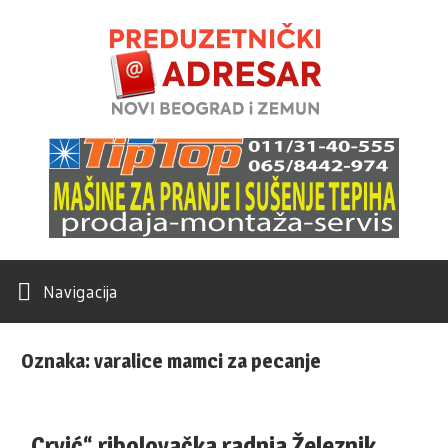
Skip
Novi
to
content
Beogr
Poslovni
–
Adresar
Zemu
Portal
Navigacija
Oznaka:
varalice mamci za pecanje
„Crvić“ ribolovačka radnja Železnik