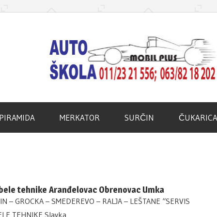
d
PIRAMIDA
MERKATOR
SURČIN
ČUKARIC
 bele tehnike Aranđelovac Obrenovac Umka
N – GROCKA – SMEDEREVO – RALJA – LEŠTANE “SERVIS
ELE TEHNIKE Slavka