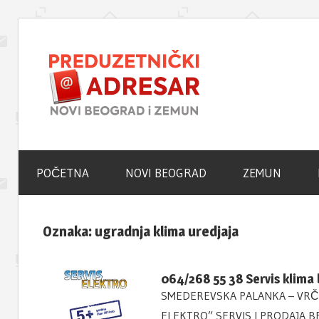
Skip
to
Novi
content
Beogra
Poslovni
Adresar
–
POČETNA
NOVI BEOGRAD
ZEMUN
Zemun
Oznaka:
ugradnja klima uredjaja
Portal
064/268 55 38 Servis klima
SMEDEREVSKA PALANKA – VRČI
ELEKTRO” SERVIS I PRODAJA B