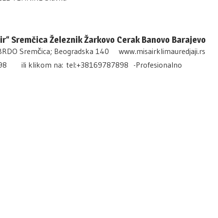
Air“ Sremčica Železnik Žarkovo Cerak Banovo Barajevo
DO Sremčica; Beogradska 140 www.misairklimauredjaji.rs
98 ili klikom na: tel:+38169787898 -Profesionalno