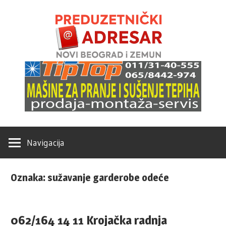
Skip
Novi
to
content
Beogr
Poslovni
–
Adresar
Zemu
Navigacija
Portal
Oznaka:
sužavanje garderobe odeće
062/164 14 11 Krojačka radnja