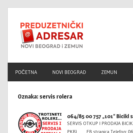
Skip
to
Novi
content
Beogra
Poslovni
Adresar
–
POČETNA
NOVI BEOGRAD
ZEMUN
Zemun
Oznaka:
servis rolera
Portal
064/85 00 757 „101“ Bicikl 
SERVIS OTKUP I PRODAJA BICIKAL
PKB) FB stranica Telefon: 0