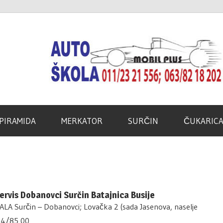
d
PIRAMIDA
MERKATOR
SURČIN
ČUKARIC
servis Dobanovci Surčin Batajnica Busije
A Surčin – Dobanovci; Lovačka 2 (sada Jasenova, naselje
64/85 00