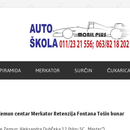
d
PIRAMIDA
MERKATOR
SURČIN
ČUKARIC
a Zemun centar Merkator Retenzija Fontana Tošin bunar
ie Zemun; Aleksandra Dubčeka 12 (blizu SC „Master“)