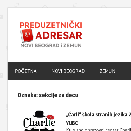
Skip
to
Novi
content
Beogra
Poslovni
Adresar
–
POČETNA
NOVI BEOGRAD
ZEMUN
Zemun
Oznaka:
sekcije za decu
Portal
„Čarli“ škola stranih jezik
YUBC
Kulturno obrazovni centar Charl