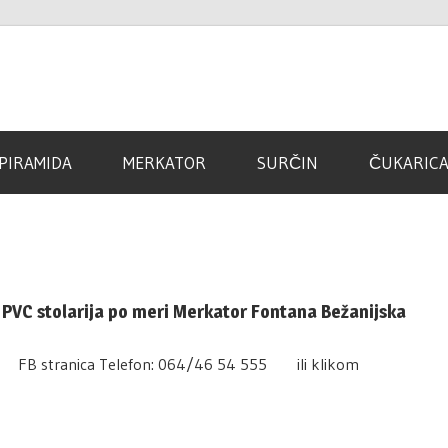
d
PIRAMIDA
MERKATOR
SURČIN
ČUKARIC
 PVC stolarija po meri Merkator Fontana Bežanijska
rs FB stranica Telefon: 064/46 54 555 ili klikom