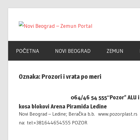
Skip
to
Novi
content
Poslovni
Adresar
Beogra
POČETNA
NOVI BEOGRAD
ZEMUN
–
Oznaka:
Prozori i vrata po meri
064/46 54 555″Pozor“ ALU i
Zemun
kosa blokovi Arena Piramida Ledine
Novi Beograd – Ledine; Beračka b.b. www.pozorplast.
Portal
na: tel:+381644654555 POZOR