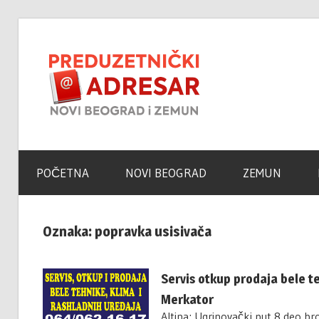
Skip
to
Novi
content
Beogra
Poslovni
Adresar
–
POČETNA
NOVI BEOGRAD
ZEMUN
Zemun
Oznaka:
popravka usisivača
Portal
Servis otkup prodaja bele t
Merkator
Altina; Ugrinovački put 8 deo br