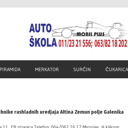
d
PIRAMIDA
MERKATOR
SURČIN
ČUKARIC
ehnike rashladnih uredjaja Altina Zemun polje Galenika
oj 11 FB stranica Telefon: 064/062 16 17 Miroslav ili klikom