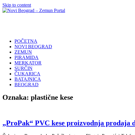
Skip to content
Novi
Poslovni
Beograd
Adresar
–
Zemun
POČETNA
Portal
NOVI BEOGRAD
ZEMUN
PIRAMIDA
MERKATOR
SURČIN
ČUKARICA
BATAJNICA
BEOGRAD
Oznaka:
plastične kese
„ProPak“ PVC kese proizvodnja prodaja 