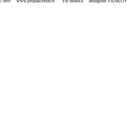
 Telefon: 069/ www.propakcentar.rs FB stranica Instagram VID