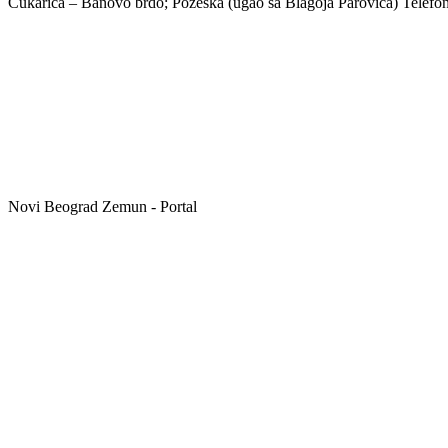
Čukarica – Banovo brdo; Požeška (ugao sa Blagoja Parovića)
Novi Beograd Zemun - Portal