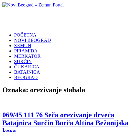
Skip
to
Novi
Poslovni
content
Beograd
Adresar
–
Zemun
POČETNA
Portal
NOVI BEOGRAD
ZEMUN
PIRAMIDA
MERKATOR
SURČIN
ČUKARICA
BATAJNICA
BEOGRAD
Oznaka:
orezivanje stabala
069/45 111 76 Seča orezivanje drveća
Batajnica Surčin Borča Altina Bežanijska
kosa