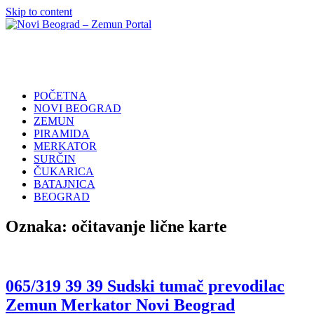
Skip to content
Novi
Poslovni
Beograd
Adresar
–
Zemun
POČETNA
Portal
NOVI BEOGRAD
ZEMUN
PIRAMIDA
MERKATOR
SURČIN
ČUKARICA
BATAJNICA
BEOGRAD
Oznaka:
očitavanje lične karte
065/319 39 39 Sudski tumač prevodilac
Zemun Merkator Novi Beograd