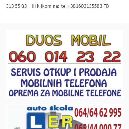
313 55 83 ili klikom na: tel:+381603135583 FB