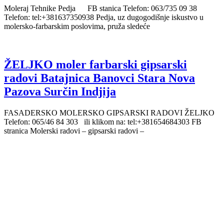
Moleraj Tehnike Pedja FB stanica Telefon: 063/735 09 38
Telefon: tel:+381637350938 Pedja, uz dugogodišnje iskustvo u
molersko-farbarskim poslovima, pruža sledeće
ŽELJKO moler farbarski gipsarski
radovi Batajnica Banovci Stara Nova
Pazova Surčin Indjija
FASADERSKO MOLERSKO GIPSARSKI RADOVI ŽELJKO
Telefon: 065/46 84 303 ili klikom na: tel:+381654684303 FB
stranica Molerski radovi – gipsarski radovi –