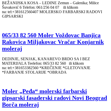
BEŽANIJSKA KOSA – LEDINE Zemun – Galenika; Milice
Šuvaković 6 Telefon: 061/256 04 07 ili klikom
na: tel:+381612560407 MOLERSKO FARBARSKI RADOVI
GIPSARSKI
065/33 82 560 Moler Voždovac Banjica
Rakovica Miljakovac Vračar Konjarnik
moleraj
DEDINJE, SENJAK, KANAREVO BRDO SA I BEZ
MATERIJALA Teelefon: 065/33 82 560 ili klikom
na: tel:+381653382560 *KREČENJE *GLETOVANJE
*FARBANJE STOLARIJE *OBRADA
Moler „Peđa“ molerski farbarski
gipsarski fasaderski radovi Novi Beograd
Borča moleraj