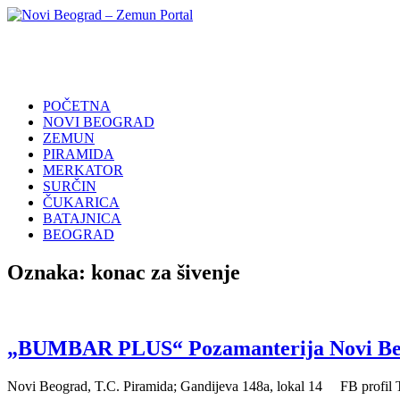
Skip
to
Novi
Poslovni
content
Beograd
Adresar
–
Zemun
POČETNA
Portal
NOVI BEOGRAD
ZEMUN
PIRAMIDA
MERKATOR
SURČIN
ČUKARICA
BATAJNICA
BEOGRAD
Oznaka:
konac za šivenje
„BUMBAR PLUS“ Pozamanterija Novi Be
Novi Beograd, T.C. Piramida; Gandijeva 148a, lokal 14 FB profil 