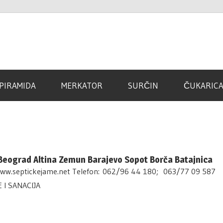
d
PIRAMIDA
MERKATOR
SURČIN
ČUKARIC
 Beograd Altina Zemun Barajevo Sopot Borča Batajnica
septickejame.net Telefon: 062/96 44 180; 063/77 09 587
 I SANACIJA