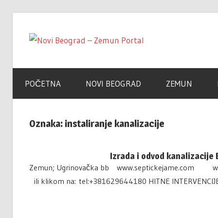
Skip
to
Novi
content
Poslovni
Adresar
Beogra
POČETNA
NOVI BEOGRAD
ZEMUN
–
Oznaka:
instaliranje kanalizacije
Zemun
Izrada i odvod kanalizacije
Zemun; Ugrinovačka bb www.septickejame.com www.
ili klikom na: tel:+381629644180 HITNE INTERVENCIJE
Portal