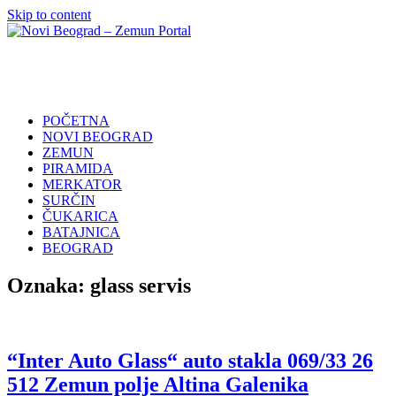
Skip to content
Novi
Poslovni
Beograd
Adresar
–
Zemun
POČETNA
Portal
NOVI BEOGRAD
ZEMUN
PIRAMIDA
MERKATOR
SURČIN
ČUKARICA
BATAJNICA
BEOGRAD
Oznaka:
glass servis
“Inter Auto Glass“ auto stakla 069/33 26
512 Zemun polje Altina Galenika