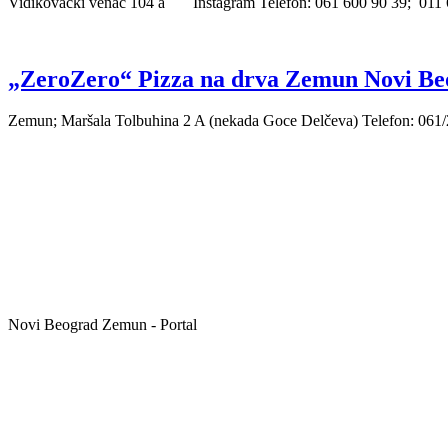
Vidikovački venac 104 a Instagram Telefon: 061 600 90 39; 011 6
„ZeroZero“ Pizza na drva Zemun Novi B
Zemun; Maršala Tolbuhina 2 A (nekada Goce Delčeva) Telefon: 
Novi Beograd Zemun - Portal