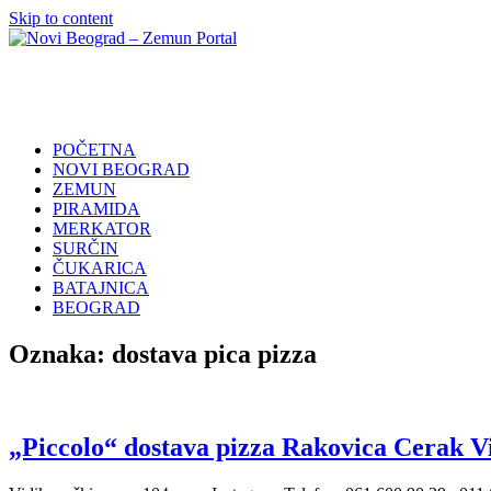
Skip to content
Novi
Poslovni
Beograd
Adresar
–
Zemun
POČETNA
Portal
NOVI BEOGRAD
ZEMUN
PIRAMIDA
MERKATOR
SURČIN
ČUKARICA
BATAJNICA
BEOGRAD
Oznaka:
dostava pica pizza
„Piccolo“ dostava pizza Rakovica Cerak V