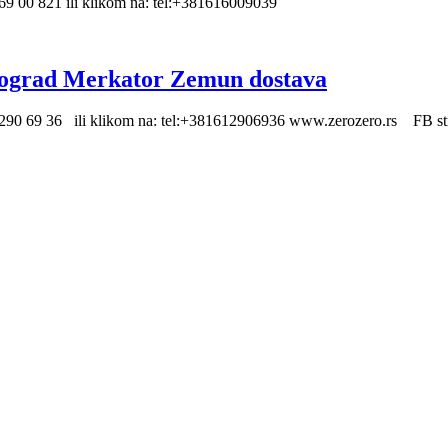
9 00 821 ili klikom na: tel:+381616009039
eograd Merkator Zemun dostava
061/290 69 36 ili klikom na: tel:+381612906936 www.zerozero.rs