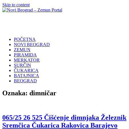
Skip to content
Novi
Poslovni
Beograd
Adresar
–
Zemun
POČETNA
Portal
NOVI BEOGRAD
ZEMUN
PIRAMIDA
MERKATOR
SURČIN
ČUKARICA
BATAJNICA
BEOGRAD
Oznaka:
dimničar
065/25 26 525 Čišćenje dimnjaka Železnik
Sremčica Čukarica Rakovica Barajevo