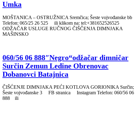
Umka
MOŠTANICA – OSTRUŽNICA Sremčica; Šeste vojvođanske bb
Telefon: 065/25 26 525 ili klikom na: tel:+381652526525
ODŽAČAR USLUGE RUČNOG ČIŠČENJA DIMNJAKA
MAŠINSKO
060/56 06 888″Negro“odžačar dimničar
Surčin Zemun Ledine Obrenovac
Dobanovci Batajnica
ČIŠĆENJE DIMNJAKA PEĆI KOTLOVA GORIONIKA Surčin;
Šeste vojvođanske 3 FB stranica Instagram Telefon: 060/56 06
888 ili