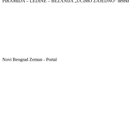
PIRAMIDA – LEDINE – BEŽANIJA „UČIMO ZAJEDNO“ defektolog, 
Novi Beograd Zemun - Portal