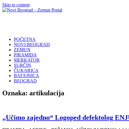
Skip to content
Novi
Poslovni
Beograd
Adresar
–
Zemun
POČETNA
Portal
NOVI BEOGRAD
ZEMUN
PIRAMIDA
MERKATOR
SURČIN
ČUKARICA
BATAJNICA
BEOGRAD
Oznaka:
artikulacija
„Učimo zajedno“ Logoped defektolog ENJU