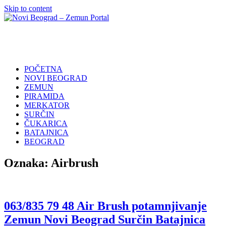
Skip to content
Novi
Poslovni
Beograd
Adresar
–
Zemun
POČETNA
Portal
NOVI BEOGRAD
ZEMUN
PIRAMIDA
MERKATOR
SURČIN
ČUKARICA
BATAJNICA
BEOGRAD
Oznaka:
Airbrush
063/835 79 48 Air Brush potamnjivanje
Zemun Novi Beograd Surčin Batajnica