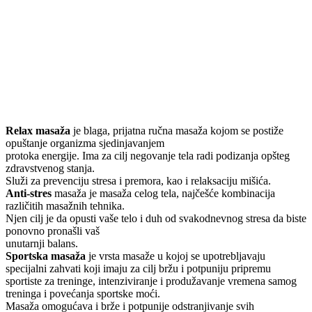
Relax masaža
je blaga, prijatna ručna masaža kojom se postiže
opuštanje organizma sjedinjavanjem
protoka energije. Ima za cilj negovanje tela radi podizanja opšteg
zdravstvenog stanja.
Služi za prevenciju stresa i premora, kao i relaksaciju mišića.
Anti-stres
masaža je masaža celog tela, najčešće kombinacija
različitih masažnih tehnika.
Njen cilj je da opusti vaše telo i duh od svakodnevnog stresa da biste
ponovno pronašli vaš
unutarnji balans.
Sportska masaža
je vrsta masaže u kojoj se upotrebljavaju
specijalni zahvati koji imaju za cilj bržu i potpuniju pripremu
sportiste za treninge, intenziviranje i produžavanje vremena samog
treninga i povećanja sportske moći.
Masaža omogućava i brže i potpunije odstranjivanje svih