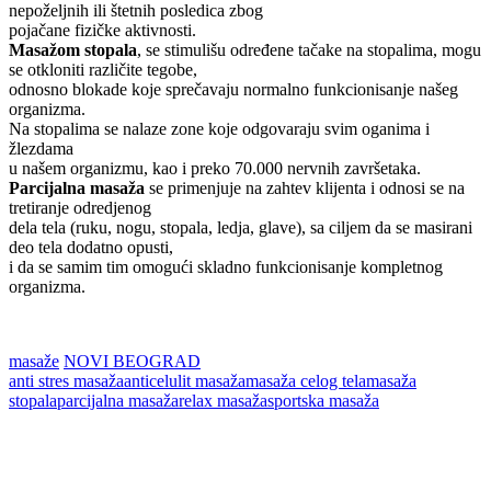
nepoželjnih ili štetnih posledica zbog
pojačane fizičke aktivnosti.
Masažom stopala
, se stimulišu određene tačake na stopalima, mogu
se otkloniti različite tegobe,
odnosno blokade koje sprečavaju normalno funkcionisanje našeg
organizma.
Na stopalima se nalaze zone koje odgovaraju svim oganima i
žlezdama
u našem organizmu, kao i preko 70.000 nervnih završetaka.
Parcijalna masaža
se primenjuje na zahtev klijenta i odnosi se na
tretiranje odredjenog
dela tela (ruku, nogu, stopala, ledja, glave), sa ciljem da se masirani
deo tela dodatno opusti,
i da se samim tim omogući skladno funkcionisanje kompletnog
organizma.
masaže
NOVI BEOGRAD
anti stres masaža
anticelulit masaža
masaža celog tela
masaža
stopala
parcijalna masaža
relax masaža
sportska masaža