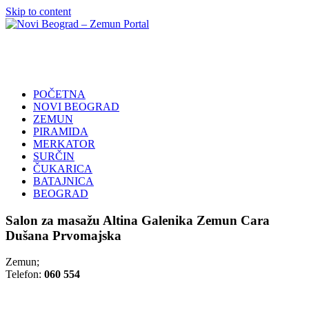
Skip to content
Novi
Poslovni
Beograd
Adresar
–
Zemun
POČETNA
Portal
NOVI BEOGRAD
ZEMUN
PIRAMIDA
MERKATOR
SURČIN
ČUKARICA
BATAJNICA
BEOGRAD
Salon za masažu Altina Galenika Zemun Cara
Dušana Prvomajska
Zemun;
Telefon:
060 554