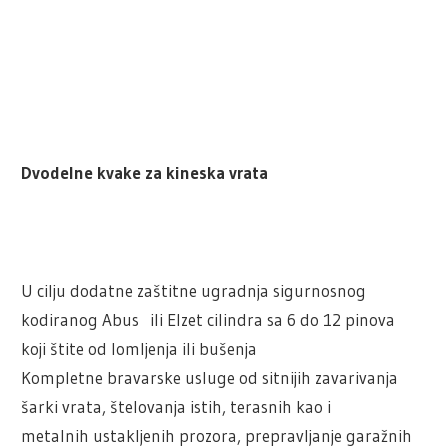
Dvodelne kvake za kineska vrata
U cilju dodatne zaštitne ugradnja sigurnosnog
kodiranog Abus ili Elzet cilindra sa 6 do 12 pinova
koji štite od lomljenja ili bušenja
Kompletne bravarske usluge od sitnijih zavarivanja
šarki vrata, štelovanja istih, terasnih kao i
metalnih ustakljenih prozora, prepravljanje garažnih