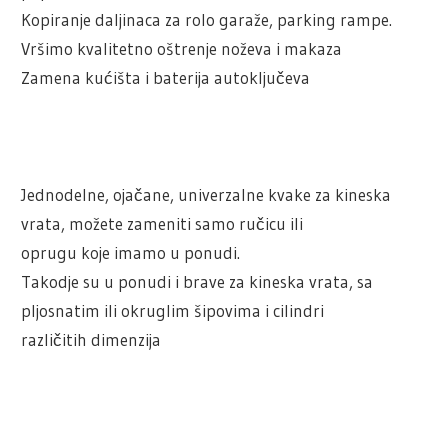
Kopiranje daljinaca za rolo garaže, parking rampe.
Vršimo kvalitetno oštrenje noževa i makaza
Zamena kućišta i baterija autoključeva
Jednodelne, ojačane, univerzalne kvake za kineska
vrata, možete zameniti samo ručicu ili
oprugu koje imamo u ponudi.
Takodje su u ponudi i brave za kineska vrata, sa
pljosnatim ili okruglim šipovima i cilindri
različitih dimenzija