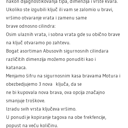
nakon dijagnostikovanja tipa, dimenzija i vrste kvara.
Ukoliko ste izgubili ključ ili vam se zalomio u bravi,
vršimo otvaranje vrata i zamenu same
brave odnosno cilindra:
Osim ulaznih vrata, i sobna vrata gde su obično brave
na ključ otvaramo po zahtevu.
Bogat asortiman Abusovih sigurnosnih cilindara
različitih dimenzija možemo ponuditi kao i
katanaca.
Menjamo šifru na sigurnosnim kasa bravama Motura i
obezbedjujemo 3 nova ključa, da se
ne bi kupovala nova brava, ova opcija značajno
smanjuje troškove.
Izradu svih vrsta ključeva vršimo.
U ponudi je kopiranje tagova na obe frekfencije,
popust na veću količinu.