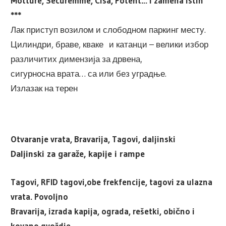
Motture, Securemme, Cisa, Potent… i zamena istih
***
Лак приступ возилом и слободном паркинг месту.
Цилиндри, браве, кваке и катанци – велики избор
различитих димензија за дрвена,
сигурносна врата… са или без уградње.
Излазак на терен
Otvaranje vrata, Bravarija, Tagovi, daljinski
Daljinski za garaže, kapije i rampe
Tagovi, RFID tagovi,obe frekfencije, tagovi za ulazna
vrata. Povoljno
Bravarija, izrada kapija, ograda, rešetki, obično i
kovano gvoždje.