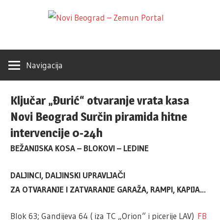
Skip
Novi
to
Poslovni
content
Adresar
Beogr
Navigacija
–
Ključar „Đurić“ otvaranje vrata kasa
Zemu
Novi Beograd Surčin piramida hitne
intervencije 0-24h
Portal
BEŽANIJSKA KOSA – BLOKOVI – LEDINE
DALJINCI, DALJINSKI UPRAVLJAČI
ZA OTVARANJE I ZATVARANJE GARAŽA, RAMPI, KAPIJA…
Blok 63; Gandijeva 64 ( iza TC „Orion“ i picerije LAV)
FB