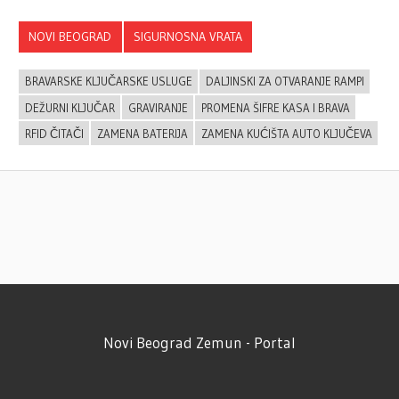
NOVI BEOGRAD
SIGURNOSNA VRATA
BRAVARSKE KLJUČARSKE USLUGE
DALJINSKI ZA OTVARANJE RAMPI
DEŽURNI KLJUČAR
GRAVIRANJE
PROMENA ŠIFRE KASA I BRAVA
RFID ČITAČI
ZAMENA BATERIJA
ZAMENA KUĆIŠTA AUTO KLJUČEVA
Novi Beograd Zemun - Portal