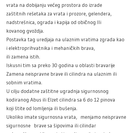
vrata na dobijanju većeg prostora do izrade
zaštitnih rešetaka za vrata i prozore, gelendera,
nadstrešnica, ograda i kapija od običnog lli
kovanog gvoždja.
Postavka tag uredjaja na ulaznim vratima zgrada kao
i elektroprihvatnika i mehaničkih brava,
ili zamena istih.
Iskusni tim sa preko 30 godina u oblasti bravarije
Zamena neispravne brave ili cilindra na ulaznim ili
sobnim vratima.
U cilju dodatne zaštitne ugradnja sigurnosnog
kodiranog Abus ili Elzet cilindra sa 6 do 12 pinova
koji štite od lomljenja ili bušenja.
Ukoliko imate sigurnosna vrata, menjamo neispravne
sigurnosne brave sa šipovima ili cilindar