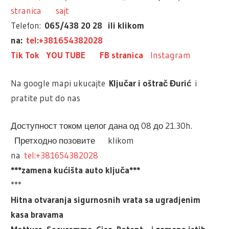
stranica
sajt
Telefon:
065/438 20 28 ili klikom
na:
tel:+381654382028
Tik Tok
YOU TUBE
FB stranica
Instagram
Na google mapi ukucajte
Ključar i oštrač Đurić
i
pratite put do nas
Доступност током целог дана од 08 до 21.30h.
Претходно позовите klikom
na
tel:+381654382028
***zamena kućišta auto ključa***
***
Hitna otvaranja sigurnosnih vrata sa ugradjenim
kasa bravama