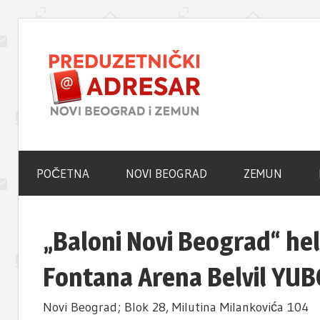
Skip
to
Novi
content
Beogra
Poslovni
Adresar
–
POČETNA
NOVI BEOGRAD
ZEMUN
Zemun
„Baloni Novi Beograd“ he
Fontana Arena Belvil YUB
Portal
Novi Beograd; Blok 28, Milutina Milankovića 104