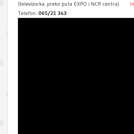
(televizorka. preko puta EXPO i NCR centra)
I
Telefon:
065/21 343