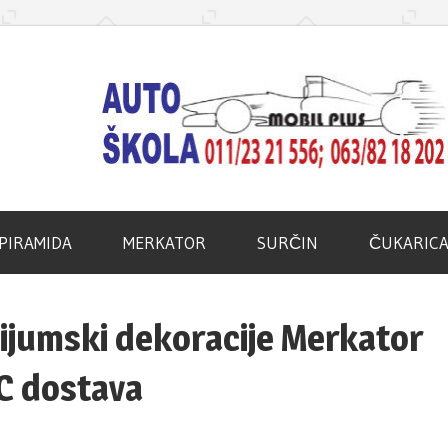
d
PIRAMIDA
MERKATOR
SURČIN
ČUKARIC
lijumski dekoracije Merkator
C dostava