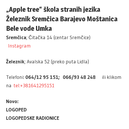
„Apple tree“ škola stranih jezika
Železnik Sremčica Barajevo Moštanica
Bele vode Umka
Sremčica
; Čitačka 14 (centar Sremčice)
Instagram
Železnik
; Avalska 52 (preko puta Lidla)
Telefoni:
064/12 95 151; 066/93 48 248
ili klikom
na
tel:+381641295151
Novo:
LOGOPED
LOGOPEDSKE RADIONICE