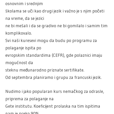
osnovnim i srednjim
školama se uči kao drugi jezik i važno je s njim početi
na vreme, da se jezici
ne bi mešali i da se gradivo ne bi gomilalo i samim tim
komplikovalo.
Svi naši kuresevi mogu da budu po programu za
polaganje ispita po
evropskim standardima (CEFR), gde polaznici imaju
mogućnost da
steknu međunarodno priznate sertifikate.
Od septembra planiramo i grupu za francuski jezik.
Nudimo i jako popularan kurs nemačkog za odrasle,
priprema za polaganje na
Gete institutu. Koeficijent prolaska na tim ispitima
nam je preko 90%