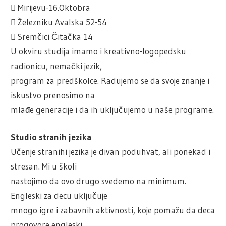
 Mirijevu-16.Oktobra
 Železniku Avalska 52-54
 Sremčici Čitačka 14
U okviru studija imamo i kreativno-logopedsku
radionicu, nemački jezik,
program za predškolce. Radujemo se da svoje znanje i
iskustvo prenosimo na
mlađe generacije i da ih uključujemo u naše programe.
Studio stranih jezika
Učenje stranihi jezika je divan poduhvat, ali ponekad i
stresan. Mi u školi
nastojimo da ovo drugo svedemo na minimum.
Engleski za decu uključuje
mnogo igre i zabavnih aktivnosti, koje pomažu da deca
progovore engleski.