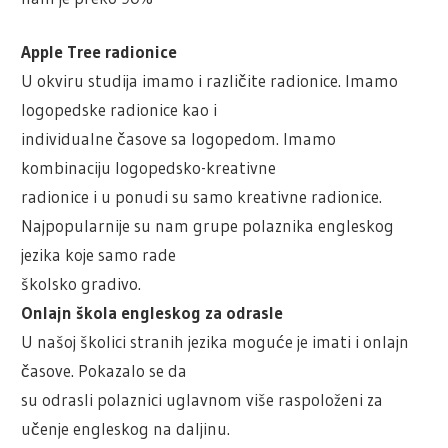
Apple Tree radionice
U okviru studija imamo i različite radionice. Imamo
logopedske radionice kao i
individualne časove sa logopedom. Imamo
kombinaciju logopedsko-kreativne
radionice i u ponudi su samo kreativne radionice.
Najpopularnije su nam grupe polaznika engleskog
jezika koje samo rade
školsko gradivo.
Onlajn škola engleskog za odrasle
U našoj školici stranih jezika moguće je imati i onlajn
časove. Pokazalo se da
su odrasli polaznici uglavnom više raspoloženi za
učenje engleskog na daljinu.