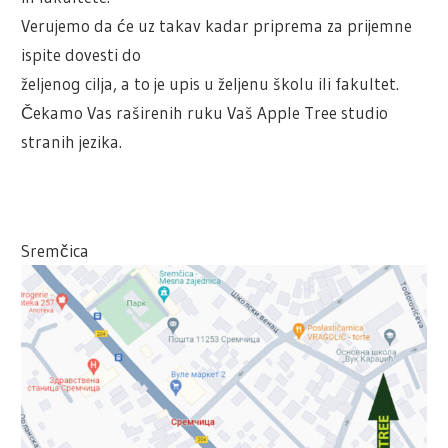
Verujemo da će uz takav kadar priprema za prijemne
ispite dovesti do
željenog cilja, a to je upis u željenu školu ili fakultet.
Čekamo Vas raširenih ruku Vaš Apple Tree studio
stranih jezika.
Sremčica