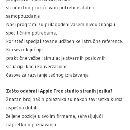
stručni tim pružiće vam potrebne alate i
samopouzdanje.
Naši programi su prilagođeni vašem nivou znanja i
specifičnim potrebama,
koristeći specijalizovane udžbenike i stručne reference.
Kursevi uključuju
praktične vežbe i simulacije stvarnih poslovnih
situacija, kao i konverzacione
časove za razvijanje tečnog izražavanja.
Zašto odabrati Apple Tree studio stranih jezika?
Znatan broj naših polaznika su nakon završetka kursa
uspešno dobili
željene pozicije u svojim firmama, zahvaljujući
napretku u poznavanju