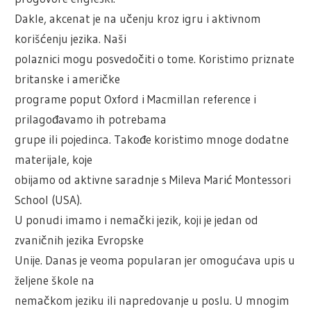
Dakle, akcenat je na učenju kroz igru i aktivnom
korišćenju jezika. Naši
polaznici mogu posvedočiti o tome. Koristimo priznate
britanske i američke
programe poput Oxford i Macmillan reference i
prilagođavamo ih potrebama
grupe ili pojedinca. Takođe koristimo mnoge dodatne
materijale, koje
obijamo od aktivne saradnje s Mileva Marić Montessori
School (USA).
U ponudi imamo i nemački jezik, koji je jedan od
zvaničnih jezika Evropske
Unije. Danas je veoma popularan jer omogućava upis u
željene škole na
nemačkom jeziku ili napredovanje u poslu. U mnogim