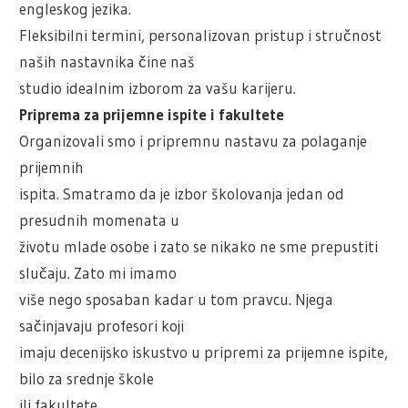
engleskog jezika.
Fleksibilni termini, personalizovan pristup i stručnost
naših nastavnika čine naš
studio idealnim izborom za vašu karijeru.
Priprema za prijemne ispite i fakultete
Organizovali smo i pripremnu nastavu za polaganje
prijemnih
ispita. Smatramo da je izbor školovanja jedan od
presudnih momenata u
životu mlade osobe i zato se nikako ne sme prepustiti
slučaju. Zato mi imamo
više nego sposaban kadar u tom pravcu. Njega
sačinjavaju profesori koji
imaju decenijsko iskustvo u pripremi za prijemne ispite,
bilo za srednje škole
ili fakultete.