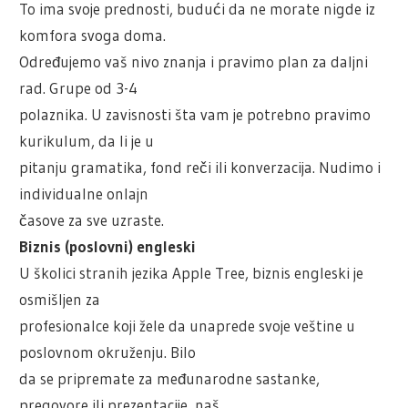
To ima svoje prednosti, budući da ne morate nigde iz
komfora svoga doma.
Određujemo vaš nivo znanja i pravimo plan za daljni
rad. Grupe od 3-4
polaznika. U zavisnosti šta vam je potrebno pravimo
kurikulum, da li je u
pitanju gramatika, fond reči ili konverzacija. Nudimo i
individualne onlajn
časove za sve uzraste.
Biznis (poslovni) engleski
U školici stranih jezika Apple Tree, biznis engleski je
osmišljen za
profesionalce koji žele da unaprede svoje veštine u
poslovnom okruženju. Bilo
da se pripremate za međunarodne sastanke,
pregovore ili prezentacije, naš