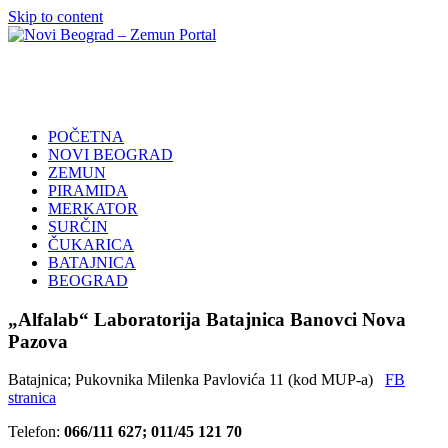
Skip to content
Novi
Poslovni
Beograd
Adresar
–
Zemun
POČETNA
Portal
NOVI BEOGRAD
ZEMUN
PIRAMIDA
MERKATOR
SURČIN
ČUKARICA
BATAJNICA
BEOGRAD
„Alfalab“ Laboratorija Batajnica Banovci Nova
Pazova
Batajnica; Pukovnika Milenka Pavlovića 11 (kod MUP-a)
FB
stranica
Telefon:
066/111 627; 011/45 121 70