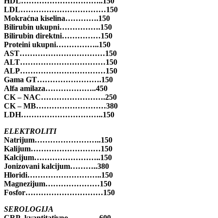
HDL…………………………..150
LDL……………………………150
Mokraćna kiselina………….150
Bilirubin ukupni…………….150
Bilirubin direktni……………150
Proteini ukupni……………..150
AST……………………………150
ALT……………………………150
ALP……………………………150
Gama GT…………………….150
Alfa amilaza………………..450
CK – NAC…………………….250
CK – MB………………………380
LDH…………………………..150
ELEKTROLITI
Natrijum……………………..150
Kalijum………………………150
Kalcijum……………………..150
Jonizovani kalcijum………..380
Hloridi………………………..150
Magnezijum…………………150
Fosfor…………………………150
SEROLOGIJA
CRP -kvantitativno…………600