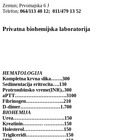
Zemun; Prvomajska 6 J
Telefon;
064/113 40 12; 011/479 13 52
Privatna biohemijska laboratorija
HEMATOLOGIJA
Kompletna krvna slika…….300
Sedimentacija eritrocita….130
Protrombinsko vreme(INR)..300
aPTT………………………….3100
Fibrinogen…………………..210
D-dimer……………………1.700
BIOHEMIJA
Urea………………………….150
Kreatinin………… …………150
Holesterol……………………150
Trigliceridi……………………150