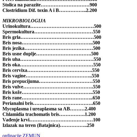
Stolica na parazite…………………………900
Clostridium Dif. toxin A i B……………..2.200
MIKROBIOLOGIJA
Urinokultura…………………………………500
Spermokultura………………………………550
Bris grla………………………………………500
Bris nosa……………………………………..500
Bris jezika……………………………………500
Bris usne duplje…………………………….500
Bris uha………………………………………550
Bris oka………………………………………550
Bris cervixa………………………………….550
Bris vagine…………………………………..550
Bris prepucijuma……………………………550
Bris vulve…………………………………….550
Bris kože……………………………………..550
Bris rane……………………………………..650
Perianalni bris……………………………….650
Mycoplasma i ureaplasma sa AB………2.400
Chlamidia trachomatis bris…………….1.200
Vađenje krvi…………………………………100
Izlazak na teren (Batajnica)……………..250
ordinacije
ZEMUN