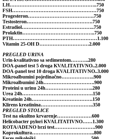
LH……………………………………………..750
FSH……………………………………………750
Progesteron………………………………….750
Testosteron………………………………….750
Estradiol……………………………………..750
Prolaktin……………………………………..750
PTH……………………………………………1.100
Vitamin 25-OH D…………………………2.000
PREGLED URINA
Urin-kvalitativno sa sedimentom………..280
DOA-panel test 5 droga KVALITATIVNO..2.000
DOA-panel test 10 droga KVALITATIVNO..3.000
Mikroalbumini pojedinačno………………..900
Mikroalbumini 24h………………………….900
Proteini u urinu 24h………………………..280
Urea 24h…………………………………….150
Kreatinin 24h……………………………….150
Klirens kreatinina…………………………..350
PREGLED STOLICE
Test na okultno krvarenje…………………600
Helicobacter pylori KVALITATIVNO……1.300
ROTA/ADENO brzi test…………………….900
Koprokultura………………………………..800
Feces mikološki…………………………….500