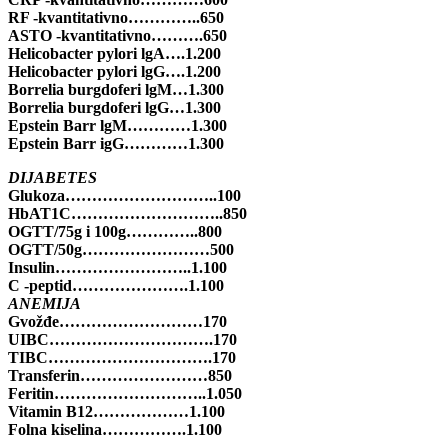
RF -kvantitativno…………..650
ASTO -kvantitativno……….650
Helicobacter pylori lgA….1.200
Helicobacter pylori lgG….1.200
Borrelia burgdoferi lgM…1.300
Borrelia burgdoferi lgG…1.300
Epstein Barr lgM…………1.300
Epstein Barr igG…………1.300
DIJABETES
Glukoza………………………..100
HbAT1C………………………..850
OGTT/75g i 100g…………..800
OGTT/50g……………………500
Insulin……………………..1.100
C -peptid………………….1.100
ANEMIJA
Gvožđe………………………170
UIBC………………………….170
TIBC………………………….170
Transferin……………………850
Feritin………………………..1.050
Vitamin B12………………1.100
Folna kiselina…………….1.100