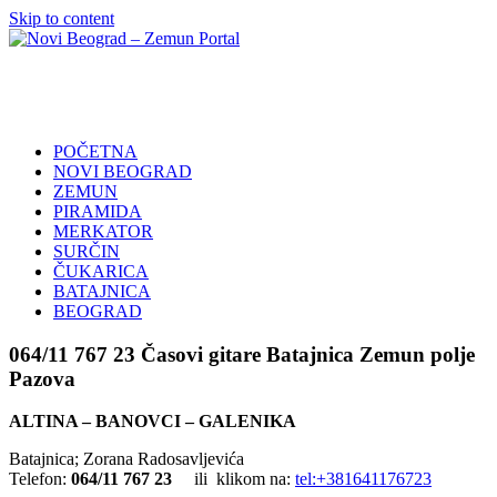
Skip to content
Novi
Poslovni
Beograd
Adresar
–
Zemun
POČETNA
Portal
NOVI BEOGRAD
ZEMUN
PIRAMIDA
MERKATOR
SURČIN
ČUKARICA
BATAJNICA
BEOGRAD
064/11 767 23 Časovi gitare Batajnica Zemun polje
Pazova
ALTINA – BANOVCI – GALENIKA
Batajnica; Zorana Radosavljevića
Telefon:
064/11 767 23
ili klikom na:
tel:+381641176723